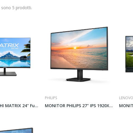
i sono 5 prodotti.
PHILIPS
LENOV
MONITOR YASHI MATRIX 24" FullHD MM VGA DP HDMI
MONITOR PHILIPS 27" IPS 1920X1080 Multimediale