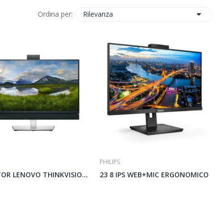

Rilevanza
Ordina per:
O
PHILIPS
MONITOR LENOVO THINKVISION S27-4e 27"
23 8 IPS WEB+MIC ERGONOMICO