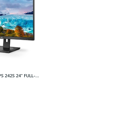
Monitor PHILIPS 242S 24" FULL-HD - Multimediale...